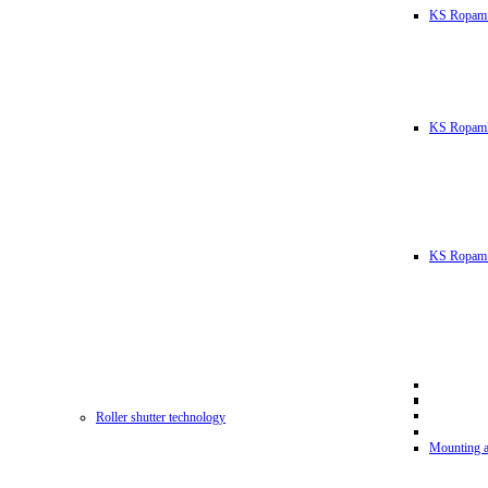
KS Ropam
KS RopamL
KS Ropam 
Roller shutter technology
Mounting a