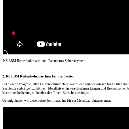
KS LBM Reihenbohrmaschine - Patentiertes Scherensystem
2. KS LBM Reihenbohrmaschine für Stahlleisten
Bei dieser SPS-gesteuerten Leistenbohrmaschine war es der Kundenwunsch bis zu fünf Bohru
Stahlleiste einbringen zu können. Metallleisten in verschiedenen Längen und Breiten sollten 
Maschinenbedienung sollte über den Touch-Bildschirm erfolgen.
Gefertigt haben wir diese Leistenbohrmaschine für ein Metallbau-Unternehmen.