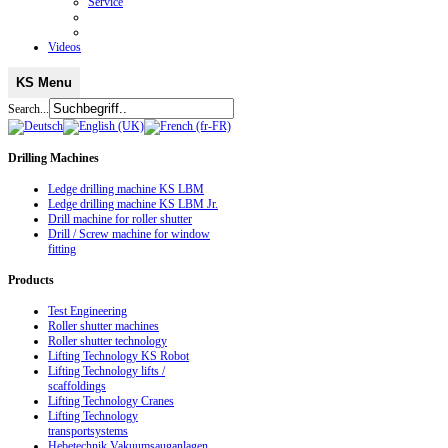
Service
Videos
KS Menu
Search...
Drilling
Machines
Ledge drilling machine KS LBM
Ledge drilling machine KS LBM Jr.
Drill machine for roller shutter
Drill / Screw machine for window
fitting
Products
Test Engineering
Roller shutter machines
Roller shutter technology
Lifting Technology KS Robot
Lifting Technology lifts /
scaffoldings
Lifting Technology Cranes
Lifting Technology
transportsystems
Hebetechnik Vakuumsauganlagen