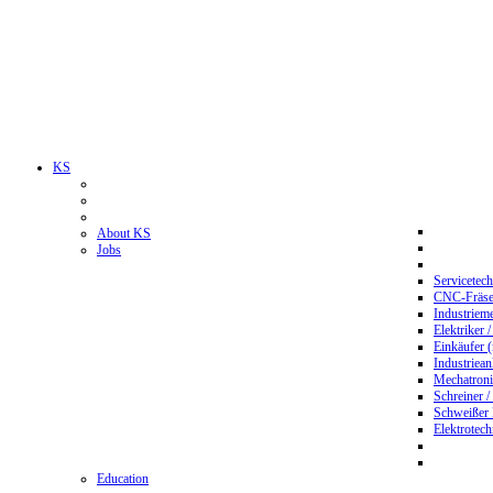
KS
About KS
Jobs
Servicetec
CNC-Fräser
Industriem
Elektriker 
Einkäufer 
Industriean
Mechatroni
Schreiner /
Schweißer
Elektrotec
Education