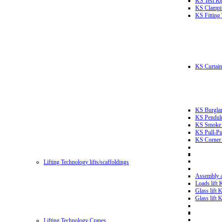
KS Test Ri
KS Clampin
KS Fitting
KS Curtain 
KS Burglar
KS Pendulu
KS Smoke T
KS Pull-Pu
KS Corner 
Lifting Technology lifts/scaffoldings
Assembly an
Loads lift
Glass lift
Glass lift
Lifting Technology Cranes