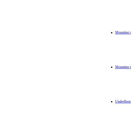
Mounting d
Mounting t
Underfloor