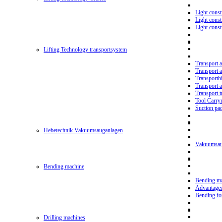
Light const
Light cons
Light cons
Lifting Technology transportsystem
Transport 
Transport 
Transporth
Transport 
Transport t
Tool Carry
Suction pa
Hebetechnik Vakuumsauganlagen
Vakuumsau
Bending machine
Bending m
Advantage
Bending f
Drilling machines