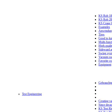
KS Rob 18
KS Rob 2
KS Crane 
Examples
Anwendungs
Tires
Good to k
Multi-funct
High-qualit
Sideward a
Swing sys
Vacuum suc
Favorite co
Equipment
Gebrauchtg
Test Engineering
Creating va
Since deca
KS Test Ri