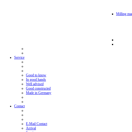
Milling mac
Service
Good to know
In good hands
Well advised
Good constructed
Made in Germany
Contact
E-Mail Contact
Arrival