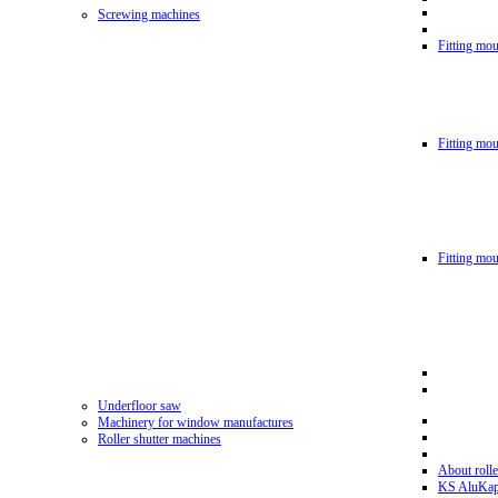
Screwing machines
Fitting mou
Fitting mo
Fitting mo
Underfloor saw
Machinery for window manufactures
Roller shutter machines
About rolle
KS AluKa