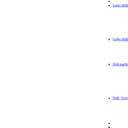
Ledge dril
Ledge dril
Drill machi
Drill / Scr