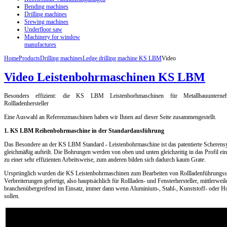
Bending machines
Drilling machines
Srewing machines
Underfloor saw
Machinery for window
manufactures
Home
Products
Drilling machines
Ledge drilling machine KS LBM
Video
Video Leistenbohrmaschinen KS LBM
Besonders effizient: die KS LBM Leistenborhmaschinen für Metallbauunterneh
Rollladenhersteller
Eine Auswahl an Referenzmaschinen haben wir Ihnen auf dieser Seite zusammengestellt.
1. KS LBM Reihenbohrmaschine in der Standardausführung
Das Besondere an der KS LBM Standard - Leistenbohrmaschine ist das patentierte Scherens
gleichmäßig aufteilt. Die Bohrungen werden von oben und unten gleichzeitig in das Profil ei
zu einer sehr effizienten Arbeitsweise, zum anderen bilden sich dadurch kaum Grate.
Ursprünglich wurden die KS Leistenbohrmaschinen zum Bearbeiten von Rollladenführungssc
Verbreiterungen gefertigt, also hauptsächlich für Rollladen- und Fensterhersteller, mittlerweile
branchenübergreifend im Einsatz, immer dann wenn Aluminium-, Stahl-, Kunststoff- oder Hol
sollen.