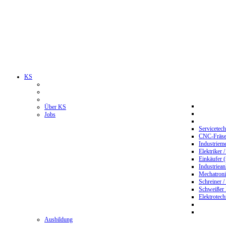
KS
Über KS
Jobs
Servicetec
CNC-Fräser
Industriem
Elektriker 
Einkäufer 
Industriean
Mechatroni
Schreiner /
Schweißer
Elektrotec
Ausbildung