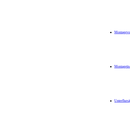
Montagevor
Montagetis
Unterflurs