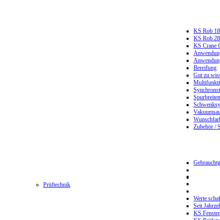
KS Rob 18
KS Rob 2
KS Crane 
Anwendungs
Anwendungs
Bereifung
Gut zu wis
Multifunkt
Synchrons
Spurbreiten
Schwenksy
Vakuumsau
Wunschfar
Zubehör / 
Gebrauchtg
Prüftechnik
Werte scha
Seit Jahrze
KS Fenster