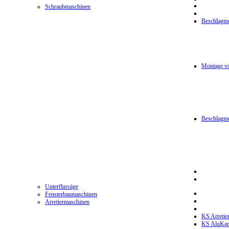
Schraubmaschinen
Beschlagmo
Montage vo
Beschlagm
Unterflursäge
Fensterbaumaschinen
Arretiermaschinen
KS Arretie
KS AluKa