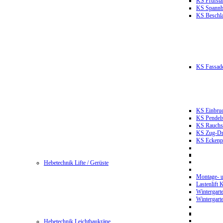
KS Prüfst
KS Spannb
KS Beschla
KS Fassade
KS Einbruc
KS Pendels
KS Rauchsc
KS Zug-Dru
KS Eckenpr
Hebetechnik Lifte / Gerüste
Montage- u
Lastenlift
Wintergart
Wintergart
Hebetechnik Leichtbaukräne