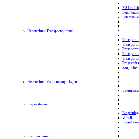
KS Leichtb
Leichtbauk
Leichtbau
Hebetechnik Transportsysteme
Transporth
Transporth
Transporth
Transport- 
Transport
Tragegriff
Saugheber
Hebetechnik Vakuumsauganlagen
Vakuumsau
Biegeanlagen
Biegeanla
Vorteile
Biegeform
Bohrmaschinen