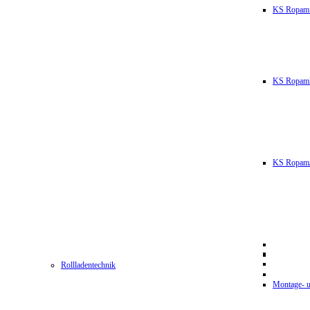
KS Ropam
KS RopamL
KS RopamJ
Rollladentechnik
Montage- u