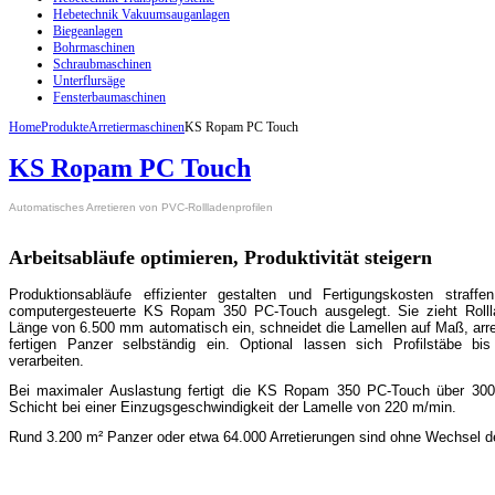
Hebetechnik Vakuumsauganlagen
Biegeanlagen
Bohrmaschinen
Schraubmaschinen
Unterflursäge
Fensterbaumaschinen
Home
Produkte
Arretiermaschinen
KS Ropam PC Touch
KS Ropam PC Touch
Automatisches Arretieren von
PVC-Rollladenprofilen
Arbeitsabläufe optimieren, Produktivität steigern
Produktionsabläufe effizienter gestalten und Fertigungskosten straffe
computergesteuerte KS Ropam 350 PC-Touch ausgelegt. Sie zieht Rolllad
Länge von 6.500 mm automatisch ein, schneidet die Lamellen auf Maß, arret
fertigen Panzer selbständig ein. Optional lassen sich Profilstäbe 
verarbeiten.
Bei maximaler Auslastung fertigt die KS Ropam 350 PC-Touch über 300 m
Schicht bei einer Einzugsgeschwindigkeit der Lamelle von 220 m/min.
Rund 3.200 m² Panzer oder etwa 64.000 Arretierungen sind ohne Wechsel de