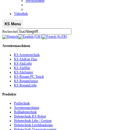
Servicefragen
Videothek
KS Menu
Rechercher
Arretiermaschinen
KS Arretiertechnik
KS AluKap Duo
KS AluLight
KS AluMat
KS AluJunior
KS Ropam PC Touch
KS RopamJunior
KS RopamLight
Produkte
Prüftechnik
Arretiermaschinen
Rollladentechnik
Hebetechnik KS Robot
Hebetechnik Lifte / Gerüste
Hebetechnik Leichtbaukräne
Hebetechnik Transportsysteme