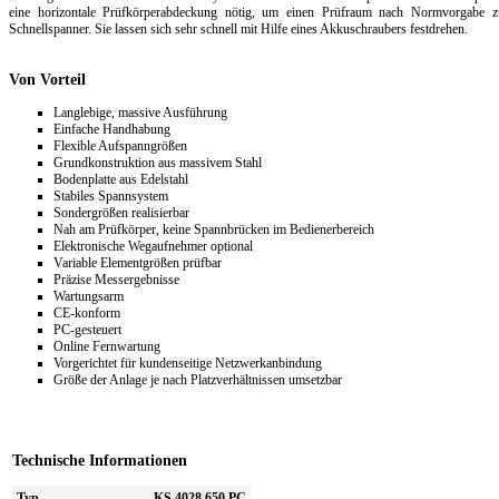
eine horizontale Prüfkörperabdeckung nötig, um einen Prüfraum nach Normvorgabe z
Schnellspanner. Sie lassen sich sehr schnell mit Hilfe eines Akkuschraubers festdrehen.
Von Vorteil
Langlebige, massive Ausführung
Einfache Handhabung
Flexible Aufspanngrößen
Grundkonstruktion aus massivem Stahl
Bodenplatte aus Edelstahl
Stabiles Spannsystem
Sondergrößen realisierbar
Nah am Prüfkörper, keine Spannbrücken im Bedienerbereich
Elektronische Wegaufnehmer optional
Variable Elementgrößen prüfbar
Präzise Messergebnisse
Wartungsarm
CE-konform
PC-gesteuert
Online Fernwartung
Vorgerichtet für kundenseitige Netzwerkanbindung
Größe der Anlage je nach Platzverhältnissen umsetzbar
Technische Informationen
Typ
KS 4028 650 PC