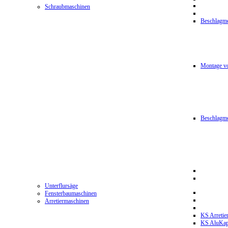
Schraubmaschinen
Beschlagmo
Montage vo
Beschlagm
Unterflursäge
Fensterbaumaschinen
Arretiermaschinen
KS Arretie
KS AluKa