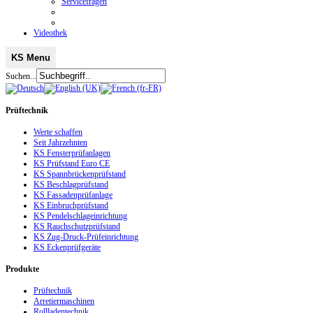
Servicefragen
Videothek
KS Menu
Suchen...
Prüftechnik
Werte schaffen
Seit Jahrzehnten
KS Fensterprüfanlagen
KS Prüfstand Euro CE
KS Spannbrückenprüfstand
KS Beschlagprüfstand
KS Fassadenprüfanlage
KS Einbruchprüfstand
KS Pendelschlageinrichtung
KS Rauchschutzprüfstand
KS Zug-Druck-Prüfeinrichtung
KS Eckenprüfgeräte
Produkte
Prüftechnik
Arretiermaschinen
Rollladentechnik