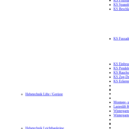
KS Prüfst
KS Spannb
KS Beschla
KS Fassade
KS Einbruc
KS Pendels
KS Rauchsc
KS Zug-Dru
KS Eckenpr
Hebetechnik Lifte / Gerüste
Montage- u
Lastenlift
Wintergart
Wintergart
Hebetechnik Leichtbaukräne