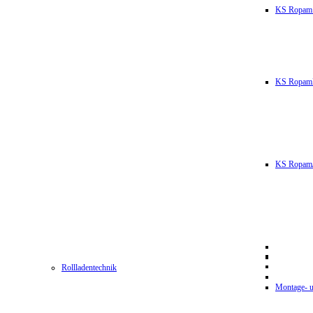
KS Ropam
KS RopamL
KS RopamJ
Rollladentechnik
Montage- u