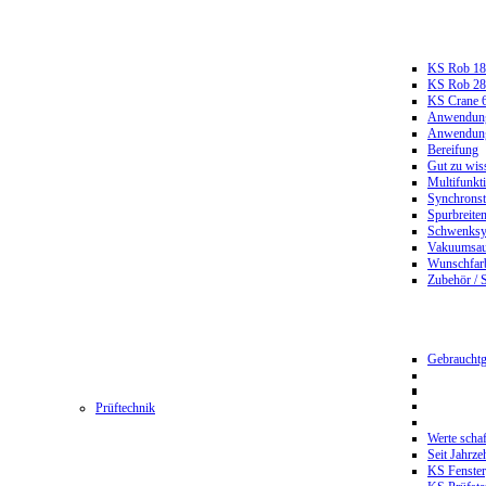
KS Rob 18
KS Rob 2
KS Crane 
Anwendungs
Anwendungs
Bereifung
Gut zu wis
Multifunkt
Synchrons
Spurbreiten
Schwenksy
Vakuumsau
Wunschfar
Zubehör / 
Gebrauchtg
Prüftechnik
Werte scha
Seit Jahrze
KS Fenster