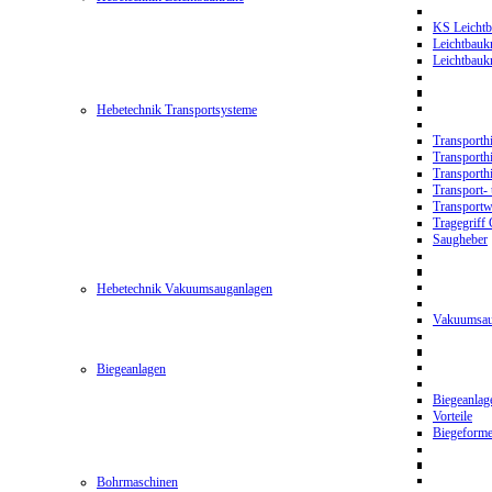
KS Leichtb
Leichtbauk
Leichtbau
Hebetechnik Transportsysteme
Transporth
Transporth
Transporth
Transport- 
Transport
Tragegriff
Saugheber
Hebetechnik Vakuumsauganlagen
Vakuumsau
Biegeanlagen
Biegeanla
Vorteile
Biegeform
Bohrmaschinen