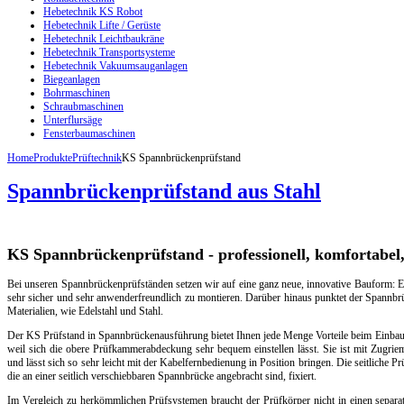
Hebetechnik KS Robot
Hebetechnik Lifte / Gerüste
Hebetechnik Leichtbaukräne
Hebetechnik Transportsysteme
Hebetechnik Vakuumsauganlagen
Biegeanlagen
Bohrmaschinen
Schraubmaschinen
Unterflursäge
Fensterbaumaschinen
Home
Produkte
Prüftechnik
KS Spannbrückenprüfstand
Spannbrückenprüfstand aus Stahl
KS Spannbrückenprüfstand - professionell, komfortabel
Bei unseren Spannbrückenprüfständen setzen wir auf eine ganz neue, innovative Bauform: Ein
sehr sicher und sehr anwenderfreundlich zu montieren. Darüber hinaus punktet der Spannbr
Materialien, wie Edelstahl und Stahl.
Der KS Prüfstand in Spannbrückenausführung bietet Ihnen jede Menge Vorteile beim Einbau 
weil sich die obere Prüfkammerabdeckung sehr bequem einstellen lässt. Sie ist mit Zugri
und lässt sich so sehr leicht mit der Kabelfernbedienung in Position bringen. Die seitliche
die an einer seitlich verschiebbaren Spannbrücke angebracht sind, fixiert.
Im Vergleich zu herkömmlichen Prüfsystemen braucht der Prüfkörper nicht in einen separat