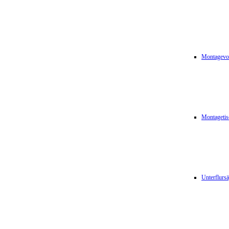
Montagevor
Montagetis
Unterflurs