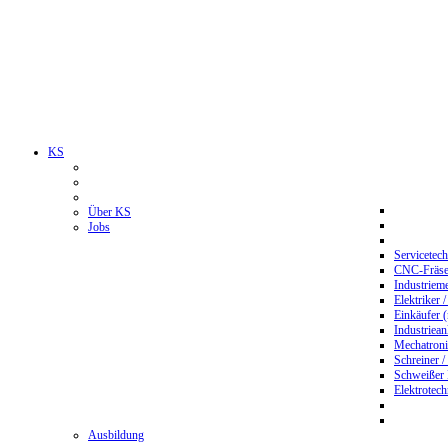
KS
Über KS
Jobs
Servicetec
CNC-Fräser
Industriem
Elektriker 
Einkäufer 
Industriean
Mechatroni
Schreiner /
Schweißer
Elektrotec
Ausbildung