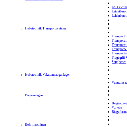
KS Leichtb
Leichtbauk
Leichtbau
Hebetechnik Transportsysteme
Transporth
Transporth
Transporth
Transport- 
Transport
Tragegriff
Saugheber
Hebetechnik Vakuumsauganlagen
Vakuumsau
Biegeanlagen
Biegeanla
Vorteile
Biegeform
Bohrmaschinen