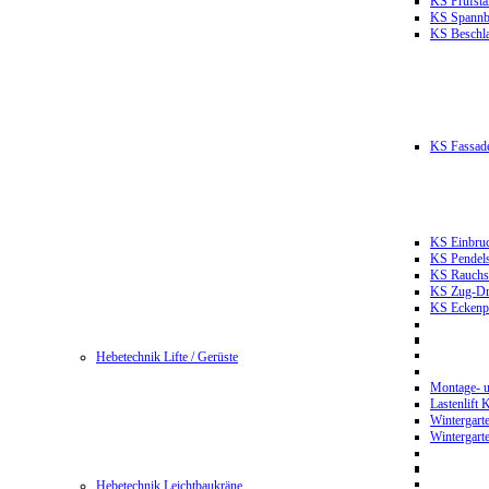
KS Prüfst
KS Spannb
KS Beschla
KS Fassade
KS Einbruc
KS Pendels
KS Rauchsc
KS Zug-Dru
KS Eckenpr
Hebetechnik Lifte / Gerüste
Montage- u
Lastenlift
Wintergart
Wintergart
Hebetechnik Leichtbaukräne