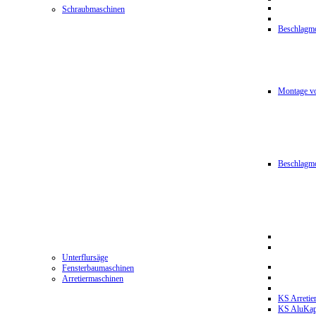
Schraubmaschinen
Beschlagmo
Montage vo
Beschlagm
Unterflursäge
Fensterbaumaschinen
Arretiermaschinen
KS Arretie
KS AluKa