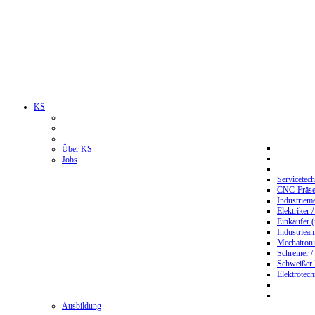
KS
Über KS
Jobs
Servicetec
CNC-Fräser
Industriem
Elektriker 
Einkäufer 
Industriean
Mechatroni
Schreiner /
Schweißer
Elektrotec
Ausbildung