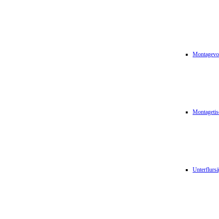
Montagevor
Montagetis
Unterflurs