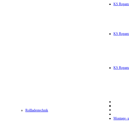
KS Ropam
KS RopamL
KS RopamJ
Rollladentechnik
Montage- u