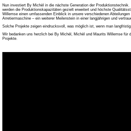
Nun investiert By Michèl in die nächste Generation der Produktionstechn
werden die Produktionskapazitäten gezielt erweitert und höchste Qualitätsst
Willemse einen umfassenden Einblick in unsere verschiedenen Abteilungen
Arretiermaschine – ein weiterer Meilenstein in einer langjährigen und vertra
Solche Projekte zeigen eindrucksvoll, was möglich ist, wenn man langfristi
Wir bedanken uns herzlich bei By Michèl, Michèl und Maurits Willemse für 
Projekte.