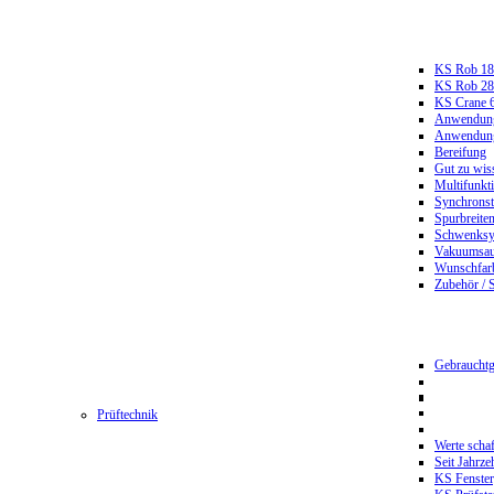
KS Rob 18
KS Rob 2
KS Crane 
Anwendungs
Anwendungs
Bereifung
Gut zu wis
Multifunkt
Synchrons
Spurbreiten
Schwenksy
Vakuumsau
Wunschfar
Zubehör / 
Gebrauchtg
Prüftechnik
Werte scha
Seit Jahrze
KS Fenster